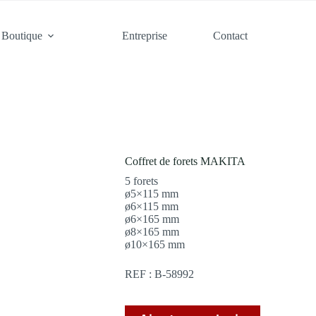
Boutique
Entreprise
Contact
Coffret de forets MAKITA
5 forets
ø5×115 mm
ø6×115 mm
ø6×165 mm
ø8×165 mm
ø10×165 mm
REF : B-58992